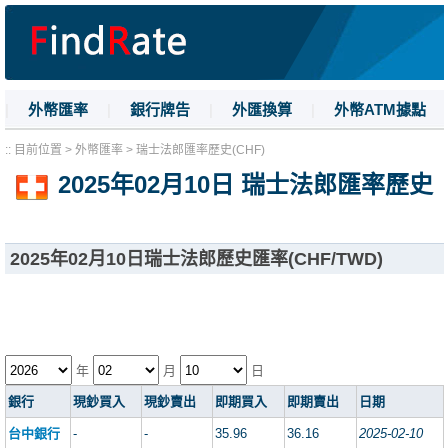
|
外幣匯率
|
銀行牌告
|
外匯換算
|
外幣ATM據點
|
名詞解釋
|
換匯技巧
:: 目前位置 > 外幣匯率 > 瑞士法郎匯率歷史(CHF)
2025年02月10日 瑞士法郎匯率歷史
2025年02月10日瑞士法郎歷史匯率(CHF/TWD)
年
月
日
銀行
現鈔買入
現鈔賣出
即期買入
即期賣出
日期
台中銀行
-
-
35.96
36.16
2025-02-10