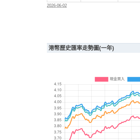
2026-06-02
港幣歷史匯率走勢圖(一年)