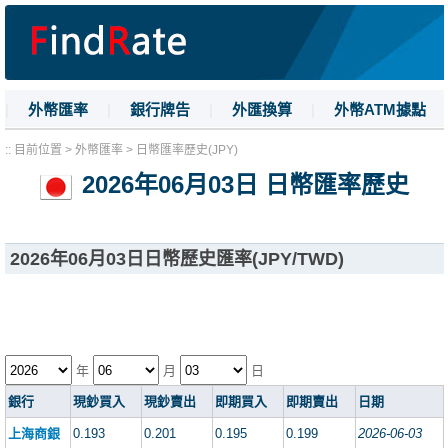
|
外幣匯率
|
銀行牌告
|
外匯換算
|
外幣ATM據點
|
名詞解釋
|
換匯技巧
:: 目前位置 > 外幣匯率 > 日幣匯率歷史(JPY)
2026年06月03日 日幣匯率歷史
2026年06月03日日幣歷史匯率(JPY/TWD)
年
月
日
銀行
現鈔買入
現鈔賣出
即期買入
即期賣出
日期
上海商銀
0.193
0.201
0.195
0.199
2026-06-03