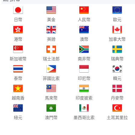
日幣
美金
人民幣
歐元
港幣
英鎊
澳幣
加拿大幣
新加坡幣
瑞士法郎
南非幣
瑞典幣
泰幣
菲國比索
印尼幣
韓元
越南盾
馬來幣
印度披索
丹麥幣
紐元
澳門幣
墨西哥比索
土耳其里拉