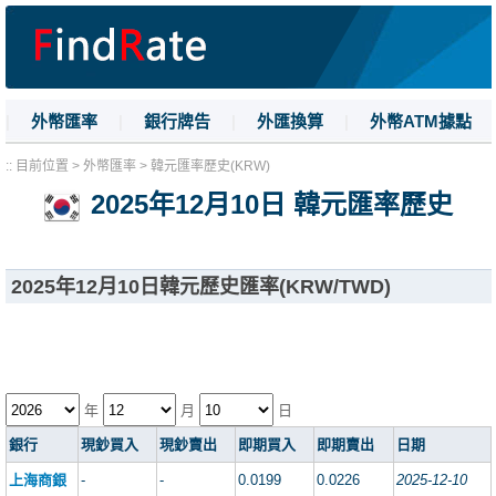
|
外幣匯率
|
銀行牌告
|
外匯換算
|
外幣ATM據點
|
名詞解釋
|
換匯技巧
:: 目前位置 > 外幣匯率 > 韓元匯率歷史(KRW)
2025年12月10日 韓元匯率歷史
2025年12月10日韓元歷史匯率(KRW/TWD)
年
月
日
銀行
現鈔買入
現鈔賣出
即期買入
即期賣出
日期
上海商銀
-
-
0.0199
0.0226
2025-12-10