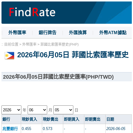
|
外幣匯率
|
銀行牌告
|
外匯換算
|
外幣ATM據點
|
名詞解釋
|
換匯技巧
:: 目前位置 > 外幣匯率 > 菲國比索匯率歷史(PHP)
2026年06月05日 菲國比索匯率歷史
2026年06月05日菲國比索歷史匯率(PHP/TWD)
年
月
日
銀行
現鈔買入
現鈔賣出
即期買入
即期賣出
日期
兆豐銀行
0.455
0.573
-
-
2026-06-05