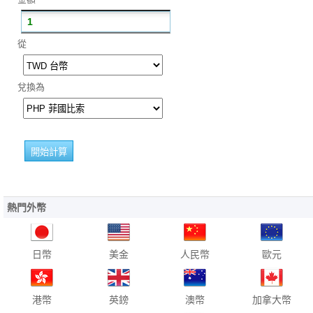
從
兌換為
熱門外幣
日幣
美金
人民幣
歐元
港幣
英鎊
澳幣
加拿大幣