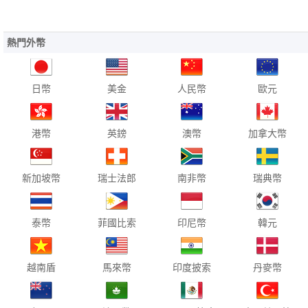
熱門外幣
日幣
美金
人民幣
歐元
港幣
英鎊
澳幣
加拿大幣
新加坡幣
瑞士法郎
南非幣
瑞典幣
泰幣
菲國比索
印尼幣
韓元
越南盾
馬來幣
印度披索
丹麥幣