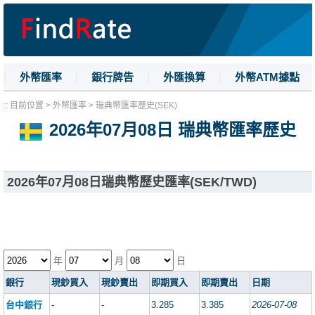
|
外幣匯率
|
銀行牌告
|
外匯換算
|
外幣ATM據點
|
名詞解釋
|
換匯技巧
:: 目前位置 > 外幣匯率 > 瑞典幣匯率歷史(SEK)
2026年07月08日 瑞典幣匯率歷史
2026年07月08日瑞典幣歷史匯率(SEK/TWD)
年
月
日
銀行
現鈔買入
現鈔賣出
即期買入
即期賣出
日期
台中銀行
-
-
3.285
3.385
2026-07-08