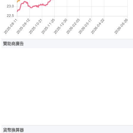
贊助商廣告
貨幣換算器