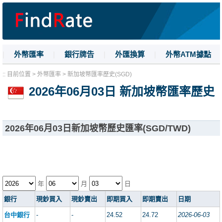
|
外幣匯率
|
銀行牌告
|
外匯換算
|
外幣ATM據點
|
名詞解釋
|
換匯技巧
:: 目前位置 > 外幣匯率 > 新加坡幣匯率歷史(SGD)
2026年06月03日 新加坡幣匯率歷史
2026年06月03日新加坡幣歷史匯率(SGD/TWD)
年
月
日
銀行
現鈔買入
現鈔賣出
即期買入
即期賣出
日期
台中銀行
-
-
24.52
24.72
2026-06-03