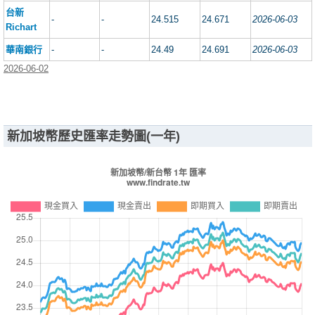
台新
-
-
24.515
24.671
2026-06-03
Richart
華南銀行
-
-
24.49
24.691
2026-06-03
2026-06-02
新加坡幣歷史匯率走勢圖(一年)