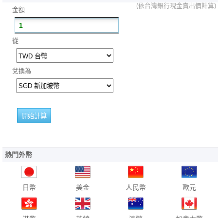
(依台灣銀行現金賣出價計算)
金額
從
兌換為
熱門外幣
日幣
美金
人民幣
歐元