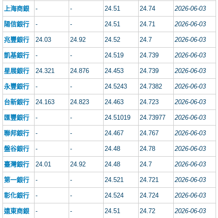
上海商銀
-
-
24.51
24.74
2026-06-03
陽信銀行
-
-
24.51
24.71
2026-06-03
兆豐銀行
24.03
24.92
24.52
24.7
2026-06-03
凱基銀行
-
-
24.519
24.739
2026-06-03
星展銀行
24.321
24.876
24.453
24.739
2026-06-03
永豐銀行
-
-
24.5243
24.7382
2026-06-03
台新銀行
24.163
24.823
24.463
24.723
2026-06-03
匯豐銀行
-
-
24.51019
24.73977
2026-06-03
聯邦銀行
-
-
24.467
24.767
2026-06-03
盤谷銀行
-
-
24.48
24.78
2026-06-03
臺灣銀行
24.01
24.92
24.48
24.7
2026-06-03
第一銀行
-
-
24.521
24.721
2026-06-03
彰化銀行
-
-
24.524
24.724
2026-06-03
遠東商銀
-
-
24.51
24.72
2026-06-03