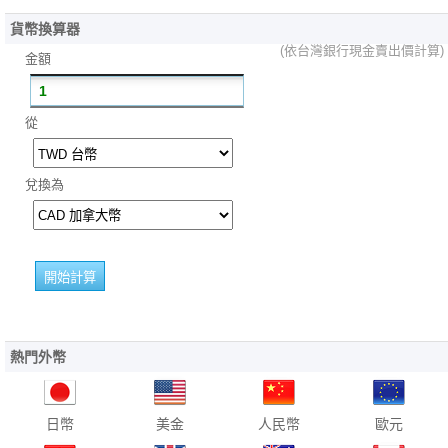
貨幣換算器
(依台灣銀行現金賣出價計算)
金額
從
兌換為
熱門外幣
日幣
美金
人民幣
歐元