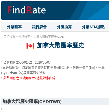
|
外幣匯率
|
銀行牌告
|
外匯換算
|
外幣ATM據點
|
名詞解釋
|
換匯技巧
:: 目前位置 > 外幣匯率 > 加拿大幣匯率歷史(CAD)
加拿大幣匯率歷史
* 資料期間2006/01/02 - 2026/08/07
*本走勢圖提供網友選擇瀏覽各期間走勢圖的功能。包括一個月(1m)、一年
(1y)、十年(10y)等匯率歷史資料;
* 點擊顶顏色區塊可顯示/隱藏對應曲線
加拿大幣歷史匯率(CAD/TWD)