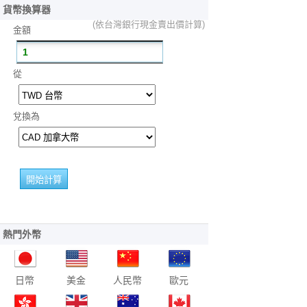
貨幣換算器
(依台灣銀行現金賣出價計算)
金額
從
兌換為
熱門外幣
日幣
美金
人民幣
歐元