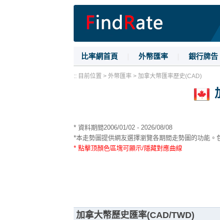
比率網首頁
|
外幣匯率
|
銀行牌告
:: 目前位置 > 外幣匯率 > 加拿大幣匯率歷史(CAD)
* 資料期間2006/01/02 - 2026/08/08
*本走勢圖提供網友選擇瀏覽各期間走勢圖的功能。包括一個
* 點擊顶顏色區塊可顯示/隱藏對應曲線
加拿大幣歷史匯率(CAD/TWD)