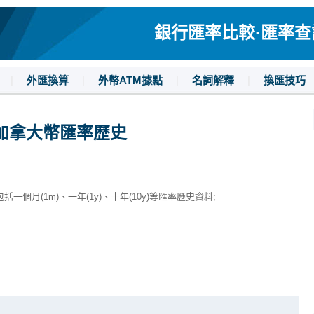
銀行匯率比較·匯率查詢·
|
外匯換算
|
外幣ATM據點
|
名詞解釋
|
換匯技巧
加拿大幣匯率歷史
月(1m)、一年(1y)、十年(10y)等匯率歷史資料;