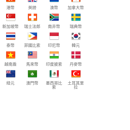
港幣
英鎊
澳幣
加拿大幣
新加坡幣
瑞士法郎
南非幣
瑞典幣
泰幣
菲國比索
印尼幣
韓元
越南盾
馬來幣
印度披索
丹麥幣
紐元
澳門幣
墨西哥比
土耳其里
索
拉