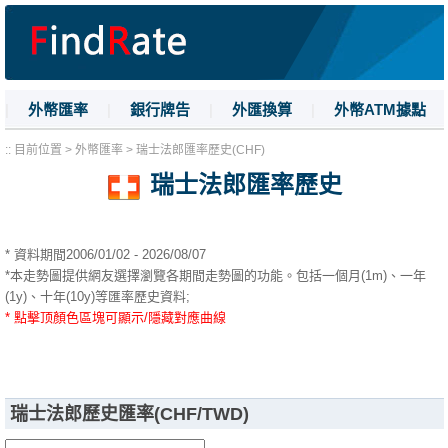
|
外幣匯率
|
銀行牌告
|
外匯換算
|
外幣ATM據點
|
名詞解釋
|
換匯技巧
:: 目前位置 > 外幣匯率 > 瑞士法郎匯率歷史(CHF)
瑞士法郎匯率歷史
* 資料期間2006/01/02 - 2026/08/07
*本走勢圖提供網友選擇瀏覽各期間走勢圖的功能。包括一個月(1m)、一年
(1y)、十年(10y)等匯率歷史資料;
* 點擊顶顏色區塊可顯示/隱藏對應曲線
瑞士法郎歷史匯率(CHF/TWD)