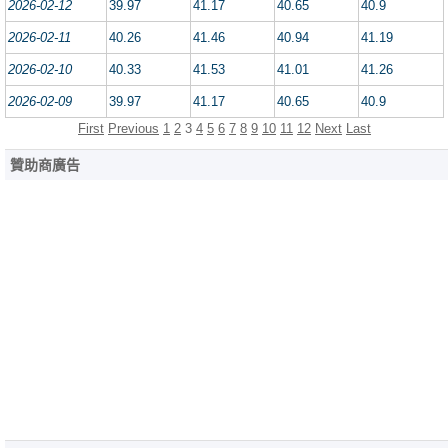
2026-02-12
39.97
41.17
40.65
40.9
2026-02-11
40.26
41.46
40.94
41.19
2026-02-10
40.33
41.53
41.01
41.26
2026-02-09
39.97
41.17
40.65
40.9
First
Previous
1
2
3
4
5
6
7
8
9
10
11
12
Next
Last
贊助商廣告